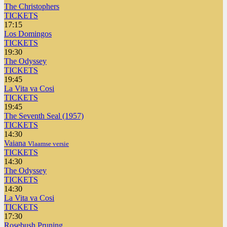
The Christophers
TICKETS
17:15
Los Domingos
TICKETS
19:30
The Odyssey
TICKETS
19:45
La Vita va Cosi
TICKETS
19:45
The Seventh Seal (1957)
TICKETS
14:30
Vaiana
Vlaamse versie
TICKETS
14:30
The Odyssey
TICKETS
14:30
La Vita va Cosi
TICKETS
17:30
Rosebush Pruning