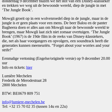
donderdag 9 december blazen we het stof van een Disney-klassieker
en trekken we weg uit de bewoonde wereld, diep de jungle in met
‘The Jungle Book’.
Mowgli groeit op in een wolvenroedel diep in de jungle, maar in de
jungle is er geen plaats voor een mens. De beer Balou en de panter
Bagheera doen er alles aan om Mowgli naar de bewoonde wereld te
brengen, maar Mowgli laat zich niet zomaar overtuigen. ‘The Jungle
Book’ (1967) is de 19de film in de reeks van Disney-klassiekers,
die, net als haar voorgangers en opvolgers, een soundtrack heeft die
generaties kunnen meeneuriën. “Forget about your worries and your
strife!”
Eenmalige vertoning (Engelse/originele versie) op 9 december 20.00
uur
Info en tickets:
hier
Lumière Mechelen
Frederik de Merodestraat 28
2800 Mechelen
BTW: BE0679 809 751
info@lumiere-mechelen.be
Tel: +32 15 70 02 35 (tussen 14u en 22u)