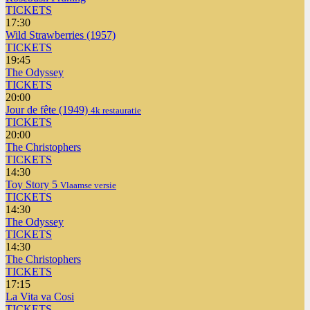
TICKETS
17:30
Wild Strawberries (1957)
TICKETS
19:45
The Odyssey
TICKETS
20:00
Jour de fête (1949)
4k restauratie
TICKETS
20:00
The Christophers
TICKETS
14:30
Toy Story 5
Vlaamse versie
TICKETS
14:30
The Odyssey
TICKETS
14:30
The Christophers
TICKETS
17:15
La Vita va Cosi
TICKETS